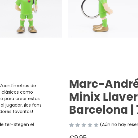
Marc-André 
 7
centímetros
de
 clásicos como
Minix Llave
 para crear estas
al jugador, ¡los fans
Barcelona |
dores favoritos!
de ter-Stegen el
(Aún no hay rese
€9,95