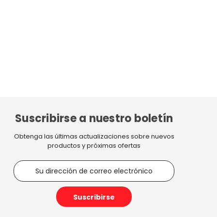
Suscribirse a nuestro boletín
Obtenga las últimas actualizaciones sobre nuevos
productos y próximas ofertas
D
i
r
e
c
c