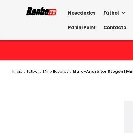
Novedades
Fútbol
Panini Point
Contacto
Inicio
Fútbol
Minix llaveros
Marc-André ter Stegen | Min