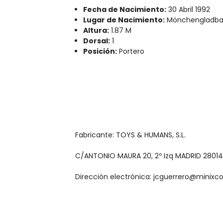
Fecha de Nacimiento:
30 Abril 1992
Lugar de Nacimiento:
Mönchengladba
Altura:
1.87 M
Dorsal:
1
Posición:
Portero
Fabricante: TOYS & HUMANS, S.L.
C/ANTONIO MAURA 20, 2º Izq MADRID 28014
Dirección electrónica: jcguerrero@minixc