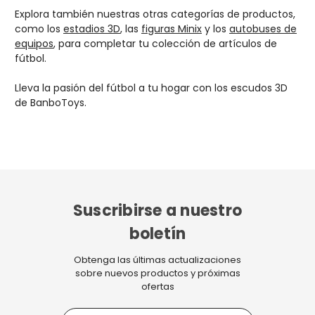
Explora también nuestras otras categorías de productos,
como los
estadios 3D
, las
figuras Minix
y los
autobuses de
equipos
, para completar tu colección de artículos de
fútbol.
Lleva la pasión del fútbol a tu hogar con los escudos 3D
de BanboToys.
Suscribirse a nuestro
boletín
Obtenga las últimas actualizaciones
sobre nuevos productos y próximas
ofertas
D