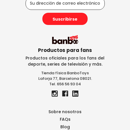
i
r
e
c
c
i
ó
n
Productos para fans
d
Productos oficiales para los fans del
e
deporte, series de televisión y más.
c
Tienda física BanboToys
o
Laforja 77, Barcelona 08021.
r
Tel. 656 56 93 04
r
e
o
e
l
Sobre nosotros
e
FAQs
c
Blog
t