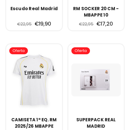
Escudo Real Madrid
RM SOCKER 20 CM -
MBAPPE 10
€19,90
€17,20
€22,95
€22,95
Oferta
Oferta
CAMISETA 1ª EQ. RM
SUPERPACK REAL
2025/26 MBAPPE
MADRID