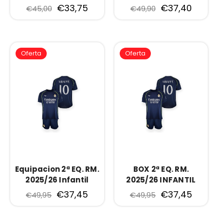
€33,75
€37,40
€45,00
€49,90
Oferta
Oferta
Equipacion 2ª EQ. RM.
BOX 2ª EQ. RM.
2025/26 Infantil
2025/26 INFANTIL
(4)RM25B2E
MBAPPE (8)RM25B2E
€37,45
€37,45
€49,95
€49,95