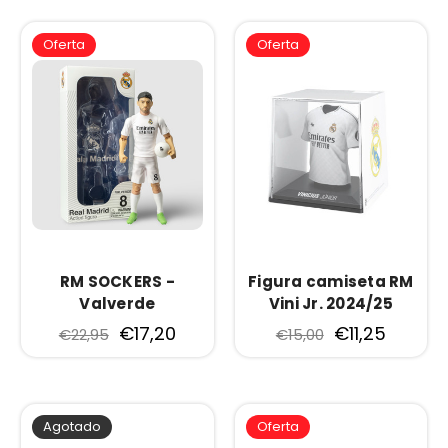
Oferta
Oferta
RM SOCKERS -
Figura camiseta RM
Valverde
Vini Jr. 2024/25
€17,20
€11,25
€22,95
€15,00
Agotado
Oferta