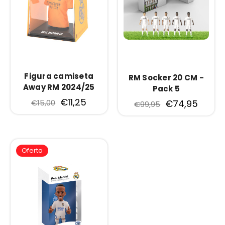
Figura camiseta
RM Socker 20 CM -
Away RM 2024/25
Pack 5
€11,25
€15,00
€74,95
€99,95
Oferta