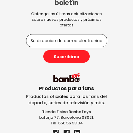
boletín
Obtenga las últimas actualizaciones
sobre nuevos productos y próximas
ofertas
D
i
r
e
c
c
i
ó
n
Productos para fans
d
Productos oficiales para los fans del
e
deporte, series de televisión y más.
c
Tienda física BanboToys
o
Laforja 77, Barcelona 08021.
r
Tel. 656 56 93 04
r
e