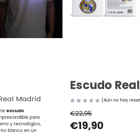
Escudo Real
 Real Madrid
(Aún no hay rese
ste
escudo
€22,95
imprescindible para
€19,90
erno y tecnológico,
nto blanco en un