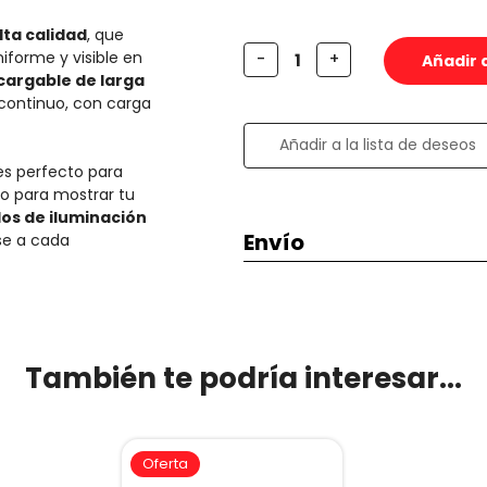
lta calidad
, que
niforme y visible en
Disminuir
Aumentar
-
+
la
la
cargable de larga
cantidad
cantidad
continuo, con carga
de
de
Escudo
Escudo
Real
Real
Añadir a la lista de deseos
Madrid
Madrid
 es perfecto para
 o para mostrar tu
os de iluminación
Envío
ose a cada
Envío de 2 a 3 días en Españ
España penínsular.
También te podría interesar...
Oferta