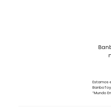
Banb
Estamos e
BanboToys
“Mundo Em