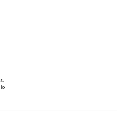
s,
 lo