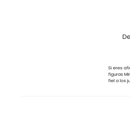
De
Si eres af
figuras M
fiel a los