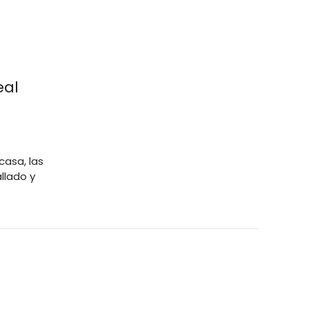
eal
casa, las
llado y