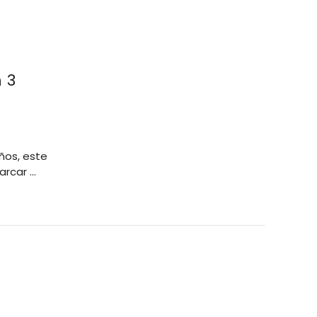
 3
ños, este
arcar …