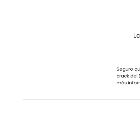
L
Seguro qu
crack del 
más info