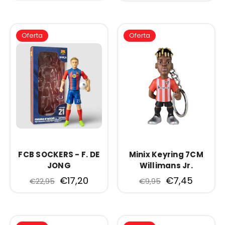
Oferta
Oferta
FCB SOCKERS - F. DE
Minix Keyring 7CM
JONG
Willimans Jr.
€17,20
€7,45
€22,95
€9,95