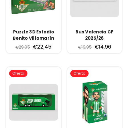
Puzzle 3D Estadio
Bus Valencia CF
Benito Villamarín
2025/26
Real Betis
€22,45
€14,96
€29,95
€19,95
Oferta
Oferta