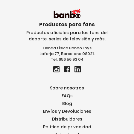
c
i
ó
n
Productos para fans
d
Productos oficiales para los fans del
e
deporte, series de televisión y más.
c
Tienda física BanboToys
o
Laforja 77, Barcelona 08021.
r
Tel. 656 56 93 04
r
e
o
e
l
Sobre nosotros
e
FAQs
c
Blog
t
r
Envíos y Devoluciones
ó
Distribuidores
n
Política de privacidad
i