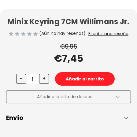
Minix Keyring 7CM Willimans Jr.
(Aún no hay reseñas)
Escribir una reseña
€9,95
€7,45
Disminuir
Aumentar
-
+
la
la
cantidad
cantidad
de
de
Minix
Minix
Añadir a la lista de deseos
Keyring
Keyring
7CM
7CM
Willimans
Willimans
Jr.
Jr.
Envío
Envío de 2 a 3 días en España, gratis desde 50€ dentro de
España penínsular.