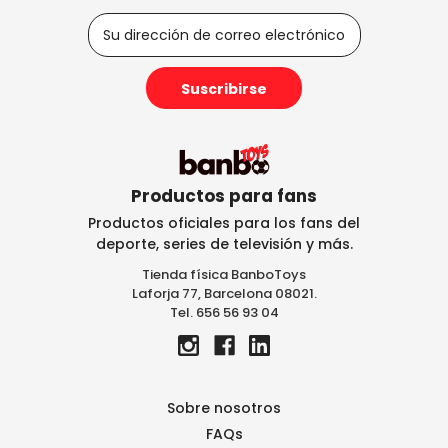
D
i
r
e
c
c
i
ó
n
Productos para fans
d
Productos oficiales para los fans del
e
deporte, series de televisión y más.
c
Tienda física BanboToys
o
Laforja 77, Barcelona 08021.
r
Tel. 656 56 93 04
r
e
o
e
l
Sobre nosotros
e
FAQs
c