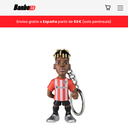
Envíos gratis a
España
partir de
50€
(solo península)