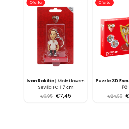
Oferta
Oferta
Ivan Rakitic
| Minix Llavero
Puzzle 3D Esc
Sevilla FC | 7 cm
FC
€7,45
€
€9,95
€24,95