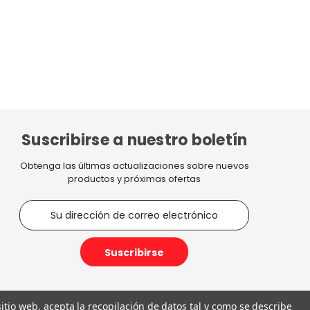
Suscribirse a nuestro boletín
Obtenga las últimas actualizaciones sobre nuevos
productos y próximas ofertas
D
i
r
e
c
c
i
 sitio web, acepta la recopilación de datos tal y como se describe
ó