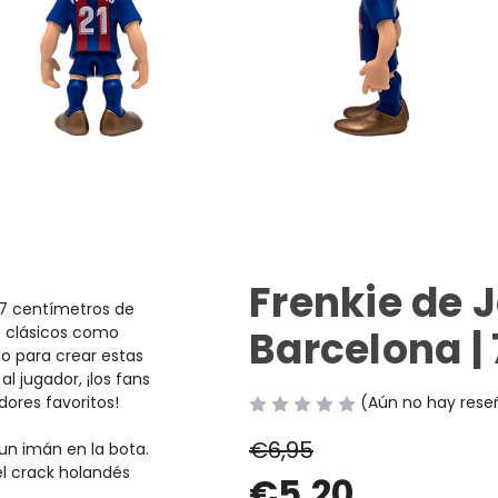
Frenkie de J
 7
centímetros
de
 clásicos como
Barcelona |
 para crear estas
al jugador, ¡los fans
dores favoritos!
(Aún no hay rese
€6,95
un imán en la bota.
el crack holandés
€5,20
a.