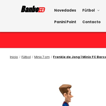
Novedades
Fútbol
Panini Point
Contacto
Inicio
Fútbol
Minix 7 cm
Frenkie de Jong | Minix FC Barc