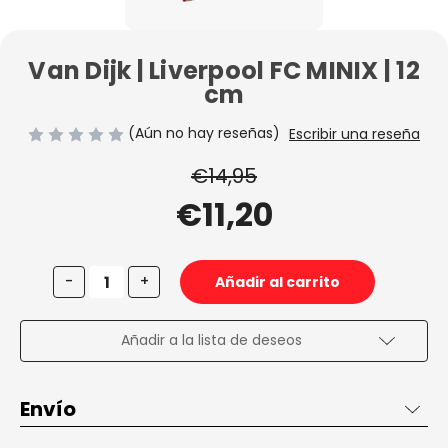
Van Dijk | Liverpool FC MINIX | 12
cm
(Aún no hay reseñas)
Escribir una reseña
€14,95
€11,20
Disminuir
Aumentar
-
+
la
la
cantidad
cantidad
de
de
Van
Van
Añadir a la lista de deseos
Dijk
Dijk
|
|
Liverpool
Liverpool
FC
FC
Envío
MINIX
MINIX
|
|
12
12
Envío de 2 a 3 días en España, gratis desde 50€ dentro de