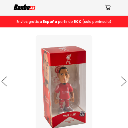
Envíos gratis a
España
partir de
50€
(solo península)