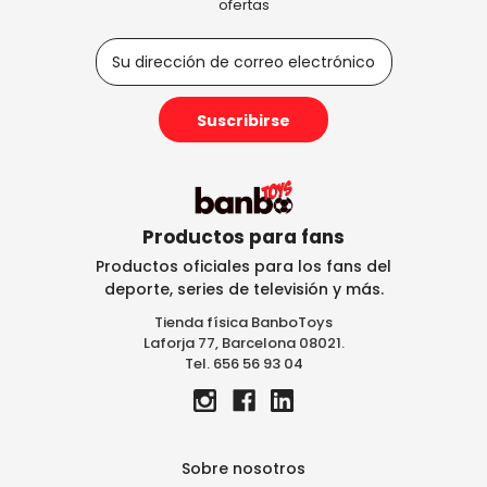
ofertas
D
i
r
e
c
c
i
ó
n
Productos para fans
d
Productos oficiales para los fans del
e
deporte, series de televisión y más.
c
Tienda física BanboToys
o
Laforja 77, Barcelona 08021.
r
Tel. 656 56 93 04
r
e
o
e
l
Sobre nosotros
e