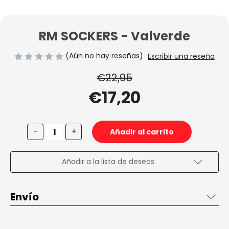
RM SOCKERS - Valverde
(Aún no hay reseñas)
Escribir una reseña
€22,95
€17,20
Disminuir
Aumentar
-
+
la
la
cantidad
cantidad
de
de
RM
RM
Añadir a la lista de deseos
SOCKERS
SOCKERS
-
-
Valverde
Valverde
Envío
Envío de 2 a 3 días en España, gratis desde 50€ dentro de
España penínsular.