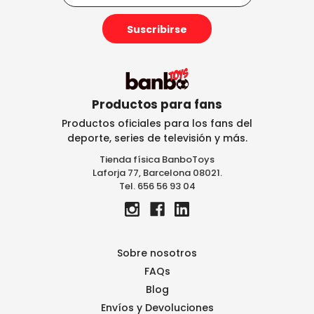
r
e
c
c
i
ó
n
Productos para fans
d
Productos oficiales para los fans del
e
deporte, series de televisión y más.
c
Tienda física BanboToys
o
Laforja 77, Barcelona 08021.
r
Tel. 656 56 93 04
r
e
o
e
l
Sobre nosotros
e
FAQs
c
Blog
t
r
Envíos y Devoluciones