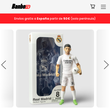
Envíos gratis a
España
partir de
50€
(solo península)