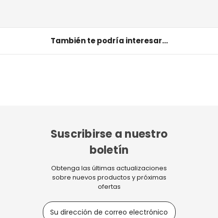
También te podría interesar...
Suscribirse a nuestro
boletín
Obtenga las últimas actualizaciones
sobre nuevos productos y próximas
ofertas
D
i