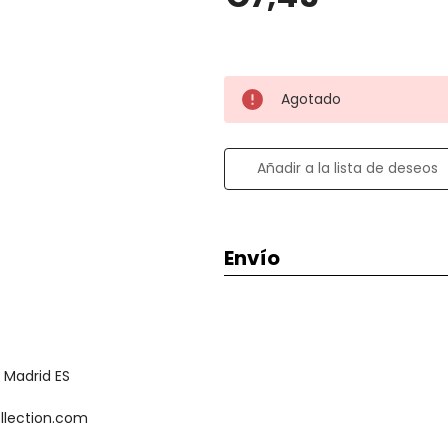
Agotado
Añadir a la lista de deseos
Envío
Envío de 2 a 3 días en Españ
España penínsular.
 Madrid ES
ollection.com