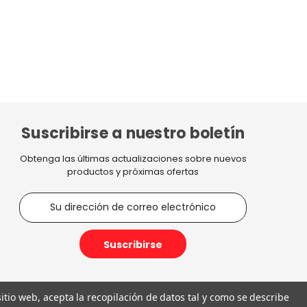
Suscribirse a nuestro boletín
Obtenga las últimas actualizaciones sobre nuevos
productos y próximas ofertas
D
i
r
e
c
c
i
 sitio web, acepta la recopilación de datos tal y como se describe
ó