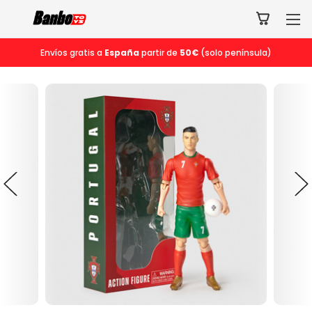
Envíos gratis a
España
partir de
50€
(solo península)