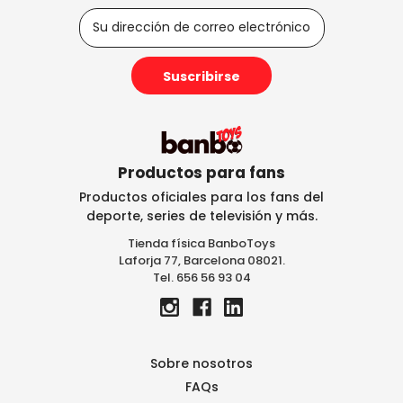
D
i
r
e
c
c
i
ó
n
Productos para fans
d
Productos oficiales para los fans del
e
deporte, series de televisión y más.
c
Tienda física BanboToys
o
Laforja 77, Barcelona 08021.
r
Tel. 656 56 93 04
r
e
o
e
l
Sobre nosotros
e
FAQs
c