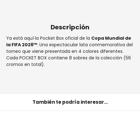
Envío de 2 a 3 días en España, gratis desde 50€ dentro de
España penínsular.
Descripción
Ya está aquí la Pocket Box oficial de la
Copa Mundial de
la FIFA 2026™
. Una espectacular lata conmemorativa del
torneo que viene presentada en 4 colores diferentes.
Cada POCKET BOX contiene 8 sobres de la colección (56
cromos en total).
También te podría interesar...