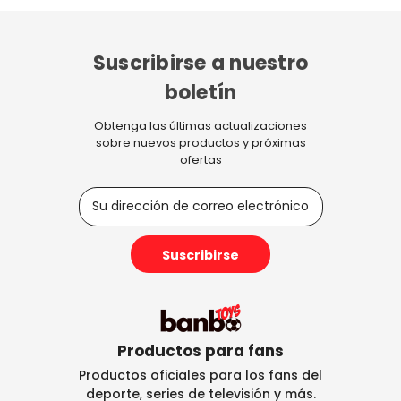
Suscribirse a nuestro
boletín
Obtenga las últimas actualizaciones
sobre nuevos productos y próximas
ofertas
D
i
r
e
c
c
i
ó
n
Productos para fans
d
Productos oficiales para los fans del
e
deporte, series de televisión y más.