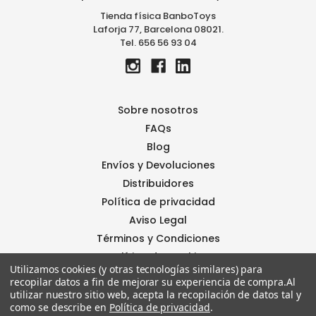
c
Tienda física BanboToys
o
Laforja 77, Barcelona 08021.
r
Tel. 656 56 93 04
r
e
o
e
l
Sobre nosotros
e
FAQs
c
Blog
t
r
Envíos y Devoluciones
ó
Distribuidores
n
Política de privacidad
i
Aviso Legal
c
o
Términos y Condiciones
Política de Cookies
Utilizamos cookies (y otras tecnologías similares) para
Contáctanos
recopilar datos a fin de mejorar su experiencia de compra.
Al
BanboStore
utilizar nuestro sitio web, acepta la recopilación de datos tal y
como se describe en
Política de privacidad
.