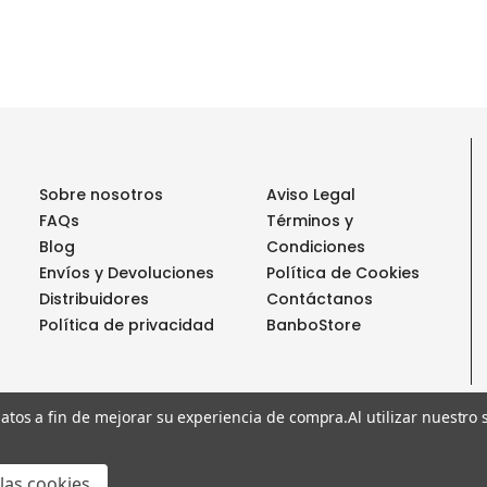
Sobre nosotros
Aviso Legal
FAQs
Términos y
Blog
Condiciones
Envíos y Devoluciones
Política de Cookies
Distribuidores
Contáctanos
Política de privacidad
BanboStore
 datos a fin de mejorar su experiencia de compra.
Al utilizar nuestro
€14,95
RMANY
-
+
Disminuir
Aumentar
las cookies