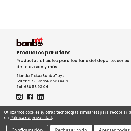
Productos para fans
Productos oficiales para los fans del deporte, series
de televisión y más.
Tienda física BanboToys
Laforja 77, Barcelona 08021.
Tel. 656 56 93 04
Utilizamos cookies (y otras tecnologías similares) para recopilar
en
Política de privacidad
.
MINIX FIGURINE 12CM SULE -GE
Configuración
Rechazar todo
Aceptar todas 