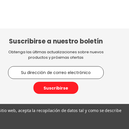
Suscribirse a nuestro boletín
Obtenga las últimas actualizaciones sobre nuevos
productos y próximas ofertas
D
i
r
e
c
c
i
 sitio web, acepta la recopilación de datos tal y como se describe
ó
n
€11,20
d