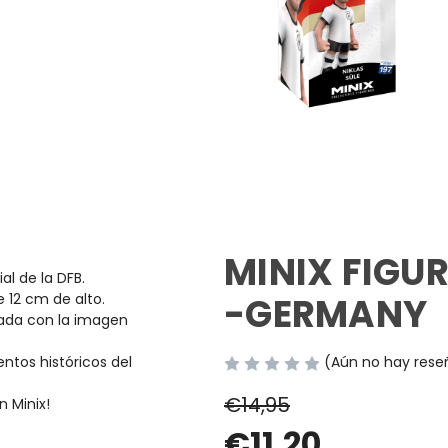
MINIX FIGUR
ial de la DFB.
12 cm de alto.
-GERMANY
rada con la imagen
ntos históricos del
(Aún no hay rese
€14,95
n Minix!
€11,20