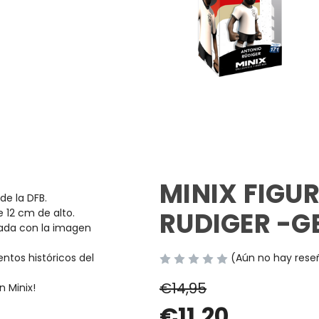
MINIX FIGUR
 de la DFB.
12 cm de alto.
RUDIGER -
rada con la imagen
ntos históricos del
(Aún no hay rese
€14,95
n Minix!
€11,20