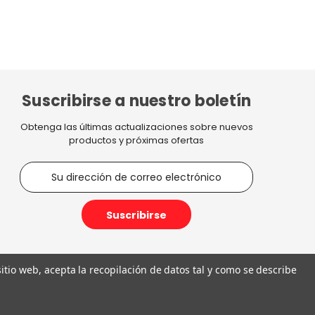
Suscribirse a nuestro boletín
Obtenga las últimas actualizaciones sobre nuevos
productos y próximas ofertas
D
i
r
e
c
c
i
 sitio web, acepta la recopilación de datos tal y como se describe
ó
n
€11,20
d