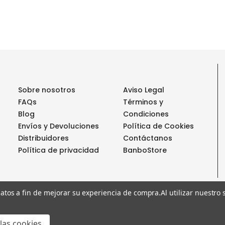
Sobre nosotros
Aviso Legal
FAQs
Términos y
Blog
Condiciones
Envíos y Devoluciones
Política de Cookies
Distribuidores
Contáctanos
Política de privacidad
BanboStore
 datos a fin de mejorar su experiencia de compra.
Al utilizar nuestro
€14,95
 -GERMANY
-
+
Disminuir
Aumentar
las cookies