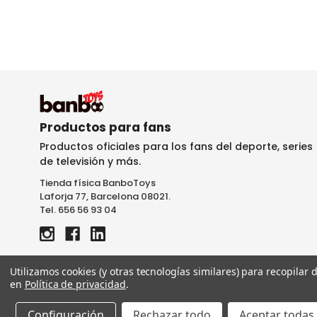
Productos para fans
Productos oficiales para los fans del deporte, series
de televisión y más.
Tienda física BanboToys
Laforja 77, Barcelona 08021.
Tel. 656 56 93 04
Utilizamos cookies (y otras tecnologías similares) para recopilar
en
Política de privacidad
.
MINIX FIGURINE 12CM RUDIGER
Configuración
Rechazar todo
Aceptar todas 