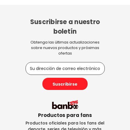
Suscribirse a nuestro
boletín
Obtenga las últimas actualizaciones
sobre nuevos productos y próximas
ofertas
D
i
r
e
c
c
i
ó
n
Productos para fans
d
Productos oficiales para los fans del
e
deporte, series de televisión y más.