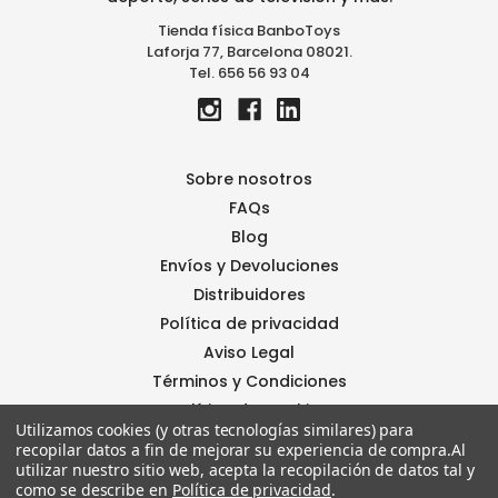
c
Tienda física BanboToys
o
Laforja 77, Barcelona 08021.
r
Tel. 656 56 93 04
r
e
o
e
l
Sobre nosotros
e
FAQs
c
Blog
t
r
Envíos y Devoluciones
ó
Distribuidores
n
Política de privacidad
i
Aviso Legal
c
o
Términos y Condiciones
Política de Cookies
Utilizamos cookies (y otras tecnologías similares) para
Contáctanos
recopilar datos a fin de mejorar su experiencia de compra.
Al
BanboStore
utilizar nuestro sitio web, acepta la recopilación de datos tal y
como se describe en
Política de privacidad
.