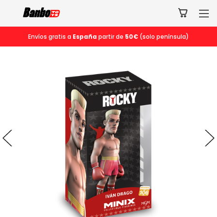
Envíos gratis a
España
partir de
50€
(solo península)