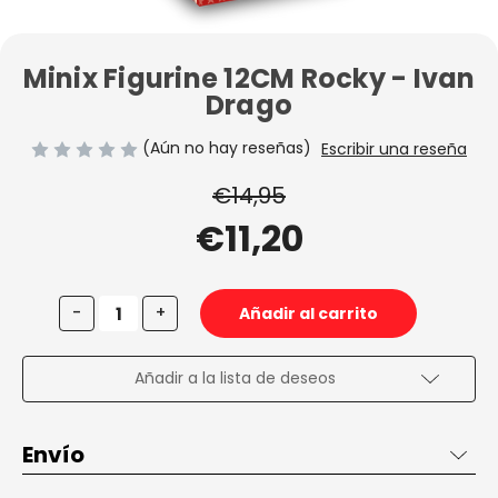
Minix Figurine 12CM Rocky - Ivan
Drago
(Aún no hay reseñas)
Escribir una reseña
€14,95
€11,20
Disminuir
Aumentar
-
+
la
la
cantidad
cantidad
de
de
Minix
Minix
Añadir a la lista de deseos
Figurine
Figurine
12CM
12CM
Rocky
Rocky
-
-
Envío
Ivan
Ivan
Drago
Drago
Envío de 2 a 3 días en España, gratis desde 50€ dentro de