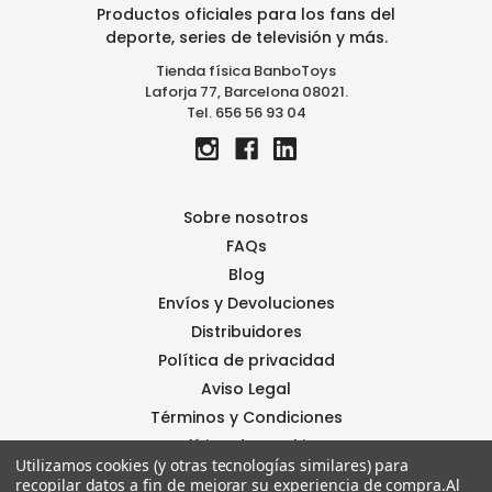
d
Productos oficiales para los fans del
e
deporte, series de televisión y más.
c
Tienda física BanboToys
o
Laforja 77, Barcelona 08021.
r
Tel. 656 56 93 04
r
e
o
e
l
Sobre nosotros
e
FAQs
c
Blog
t
r
Envíos y Devoluciones
ó
Distribuidores
n
Política de privacidad
i
Aviso Legal
c
o
Términos y Condiciones
Política de Cookies
Utilizamos cookies (y otras tecnologías similares) para
Contáctanos
recopilar datos a fin de mejorar su experiencia de compra.
Al