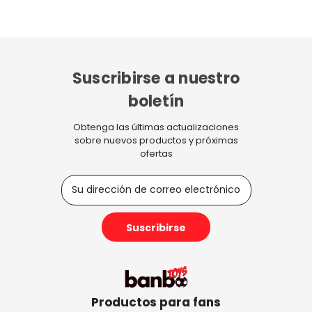
Suscribirse a nuestro
boletín
Obtenga las últimas actualizaciones
sobre nuevos productos y próximas
ofertas
D
i
r
e
c
c
i
ó
n
Productos para fans