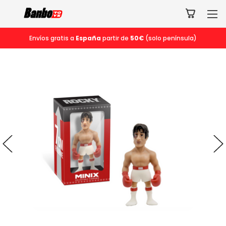
Envíos gratis a
España
partir de
50€
(solo península)