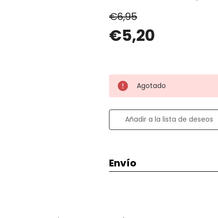
€6,95
€5,20
Agotado
Añadir a la lista de deseos
Envío
Envío de 2 a 3 días en Españ
España penínsular.