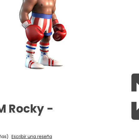
M Rocky -
ñas)
Escribir una reseña