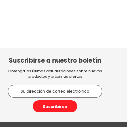
Suscribirse a nuestro boletín
Obtenga las últimas actualizaciones sobre nuevos
productos y próximas ofertas
D
i
r
e
c
c
i