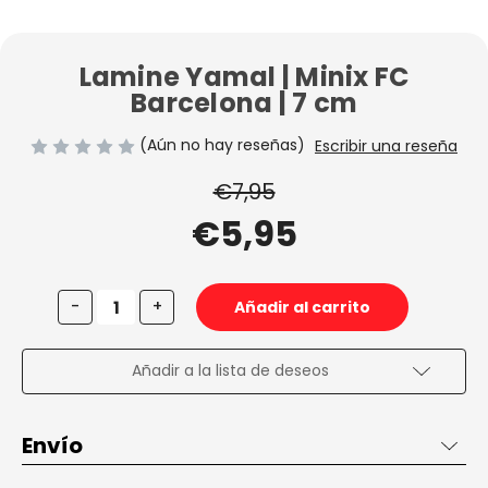
Lamine Yamal | Minix FC
Barcelona | 7 cm
(Aún no hay reseñas)
Escribir una reseña
€7,95
€5,95
Disminuir
Aumentar
-
+
la
la
cantidad
cantidad
de
de
Lamine
Lamine
Añadir a la lista de deseos
Yamal
Yamal
|
|
Minix
Minix
FC
FC
Envío
Barcelona
Barcelona
|
|
7
7
Envío de 2 a 3 días en España, gratis desde 50€ dentro de