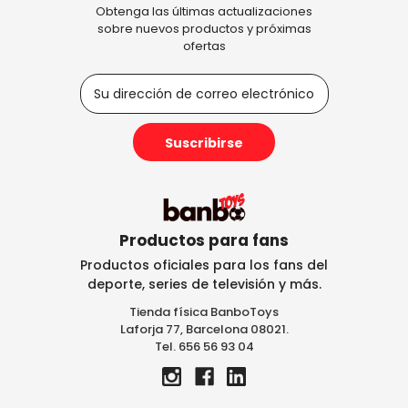
Obtenga las últimas actualizaciones
sobre nuevos productos y próximas
ofertas
D
i
r
e
c
c
i
ó
n
Productos para fans
d
Productos oficiales para los fans del
e
deporte, series de televisión y más.
c
Tienda física BanboToys
o
Laforja 77, Barcelona 08021.
r
Tel. 656 56 93 04
r
e
o