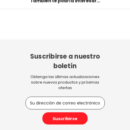
También te podría interesar...
Suscribirse a nuestro
boletín
Obtenga las últimas actualizaciones
sobre nuevos productos y próximas
ofertas
D
i
r
e
c