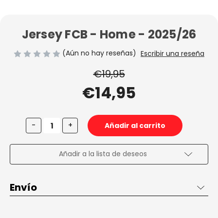
Jersey FCB - Home - 2025/26
(Aún no hay reseñas)
Escribir una reseña
€19,95
€14,95
Disminuir
Aumentar
-
+
la
la
cantidad
cantidad
de
de
Jersey
Jersey
Añadir a la lista de deseos
FCB
FCB
-
-
Home
Home
-
-
Envío
2025/26
2025/26
Envío de 2 a 3 días en España, gratis desde 50€ dentro de
España penínsular.