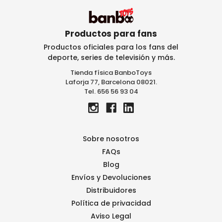
c
i
ó
n
Productos para fans
d
Productos oficiales para los fans del
e
deporte, series de televisión y más.
c
Tienda física BanboToys
o
Laforja 77, Barcelona 08021.
r
Tel. 656 56 93 04
r
e
o
e
l
Sobre nosotros
e
FAQs
c
Blog
t
r
Envíos y Devoluciones
ó
Distribuidores
n
Política de privacidad
i
Aviso Legal
c