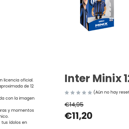
Inter Minix 
n licencia oficial.
aproximada de 12
(Aún no hay rese
ada con la imagen
€14,95
iguras y momentos
€11,20
nico.
 tus ídolos en