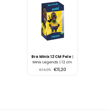
Bra Minix 12 CM Pele
|
Minix Legends | 12 cm
€11,20
€14,95