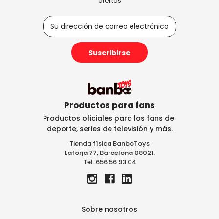
ofertas
D
i
r
e
c
c
i
ó
n
Productos para fans
d
Productos oficiales para los fans del
e
deporte, series de televisión y más.
c
Tienda física BanboToys
o
Laforja 77, Barcelona 08021.
r
Tel. 656 56 93 04
r
e
o
e
l
Sobre nosotros
e