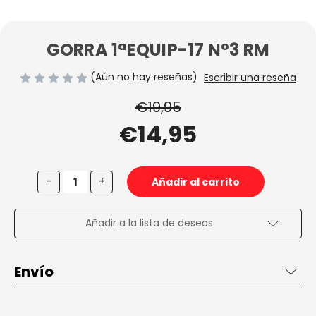
GORRA 1ªEQUIP-17 Nº3 RM
(Aún no hay reseñas)
Escribir una reseña
€19,95
€14,95
Disminuir
Aumentar
-
+
la
la
cantidad
cantidad
de
de
GORRA
GORRA
Añadir a la lista de deseos
1ªEQUIP-
1ªEQUIP-
17
17
Nº3
Nº3
RM
RM
Envío
Envío de 2 a 3 días en España, gratis desde 50€ dentro de
España penínsular.