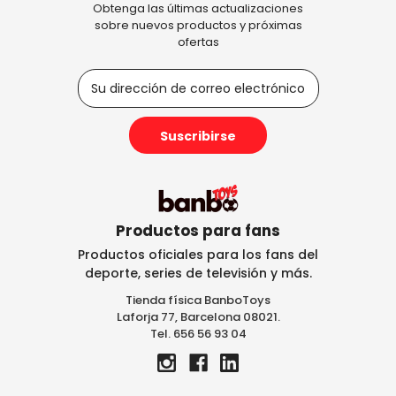
Obtenga las últimas actualizaciones
sobre nuevos productos y próximas
ofertas
D
i
r
e
c
c
i
ó
n
Productos para fans
d
Productos oficiales para los fans del
e
deporte, series de televisión y más.
c
Tienda física BanboToys
o
Laforja 77, Barcelona 08021.
r
Tel. 656 56 93 04
r
e
o
e