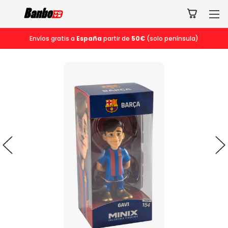
Envíos gratis a
España
partir de
50€
(solo península)