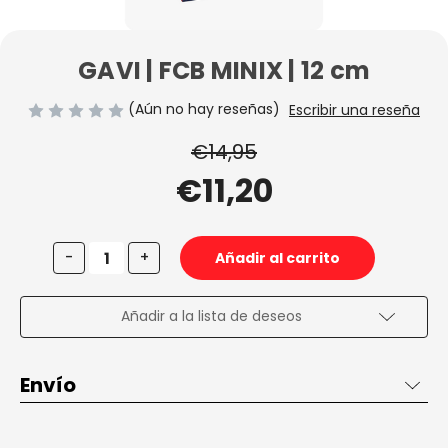
GAVI | FCB MINIX | 12 cm
(Aún no hay reseñas)
Escribir una reseña
€14,95
€11,20
Disminuir
Aumentar
-
+
la
la
cantidad
cantidad
de
de
GAVI
GAVI
Añadir a la lista de deseos
|
|
FCB
FCB
MINIX
MINIX
|
|
Envío
12
12
cm
cm
Envío de 2 a 3 días en España, gratis desde 50€ dentro de
España penínsular.