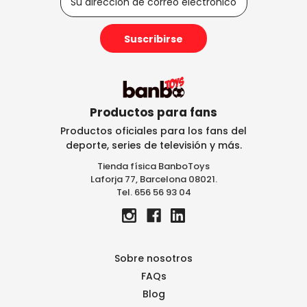
i
r
e
c
c
i
ó
n
Productos para fans
d
Productos oficiales para los fans del
e
deporte, series de televisión y más.
c
Tienda física BanboToys
o
Laforja 77, Barcelona 08021.
r
Tel. 656 56 93 04
r
e
o
e
l
Sobre nosotros
e
FAQs
c
Blog
t