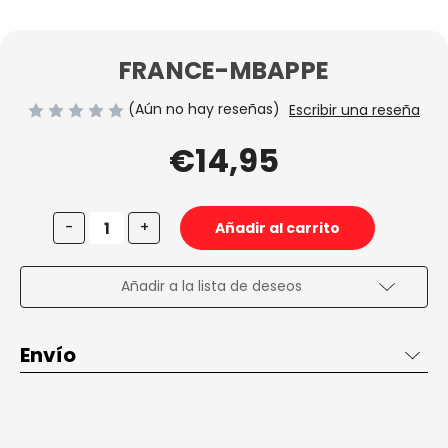
FRANCE-MBAPPE
(Aún no hay reseñas)
Escribir una reseña
€14,95
Disminuir
Aumentar
-
+
la
la
cantidad
cantidad
de
de
FRANCE-
FRANCE-
Añadir a la lista de deseos
MBAPPE
MBAPPE
Envío
Envío de 2 a 3 días en España, gratis desde 50€ dentro de
España penínsular.