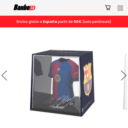
Envíos gratis a
España
partir de
50€
(solo península)