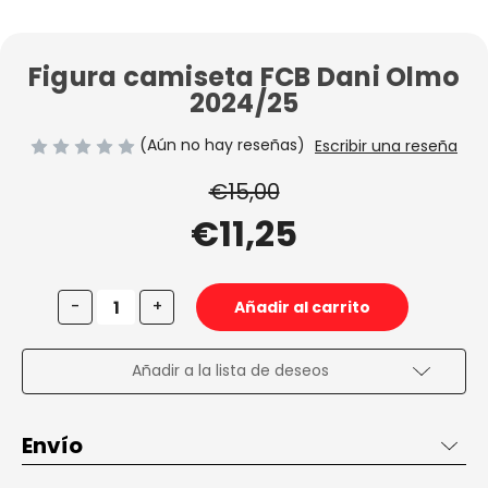
Figura camiseta FCB Dani Olmo
2024/25
(Aún no hay reseñas)
Escribir una reseña
€15,00
€11,25
Disminuir
Aumentar
-
+
la
la
cantidad
cantidad
de
de
Figura
Figura
Añadir a la lista de deseos
camiseta
camiseta
FCB
FCB
Dani
Dani
Olmo
Olmo
Envío
2024/25
2024/25
Envío de 2 a 3 días en España, gratis desde 50€ dentro de