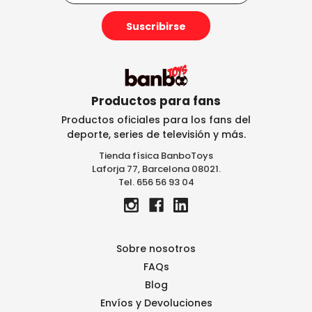
r
e
c
c
i
ó
n
Productos para fans
d
Productos oficiales para los fans del
e
deporte, series de televisión y más.
c
Tienda física BanboToys
o
Laforja 77, Barcelona 08021.
r
Tel. 656 56 93 04
r
e
o
e
l
Sobre nosotros
e
FAQs
c
Blog
t
r
Envíos y Devoluciones