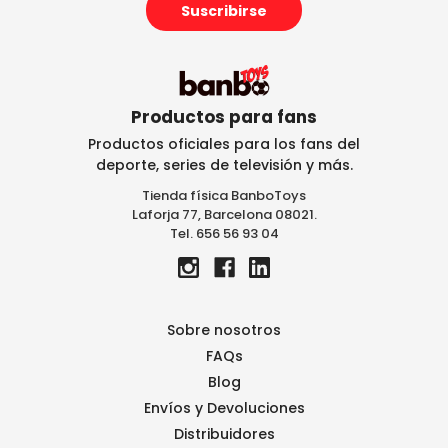
e
c
c
i
ó
n
Productos para fans
d
Productos oficiales para los fans del
e
deporte, series de televisión y más.
c
Tienda física BanboToys
o
Laforja 77, Barcelona 08021.
r
Tel. 656 56 93 04
r
e
o
e
l
Sobre nosotros
e
FAQs
c
Blog
t
r
Envíos y Devoluciones
ó
Distribuidores