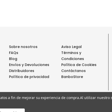
Sobre nosotros
Aviso Legal
FAQs
Términos y
Blog
Condiciones
Envíos y Devoluciones
Política de Cookies
Distribuidores
Contáctanos
Política de privacidad
BanboStore
 datos a fin de mejorar su experiencia de compra.
Al utilizar nuestro
€6,95
-
+
Disminuir
Aumentar