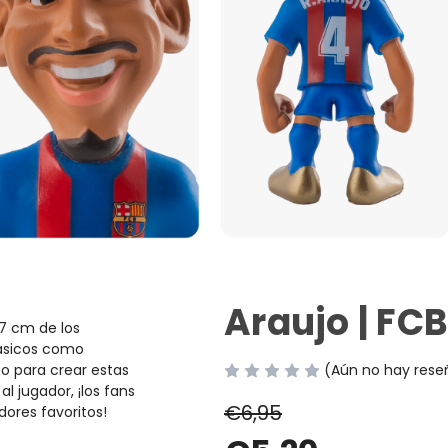
Araujo | FCB
 7 cm de los
ásicos como
 para crear estas
(Aún no hay rese
al jugador, ¡los fans
€6,95
dores favoritos!