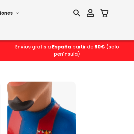
iones
Envíos gratis a
España
partir de
50€
(solo
península)