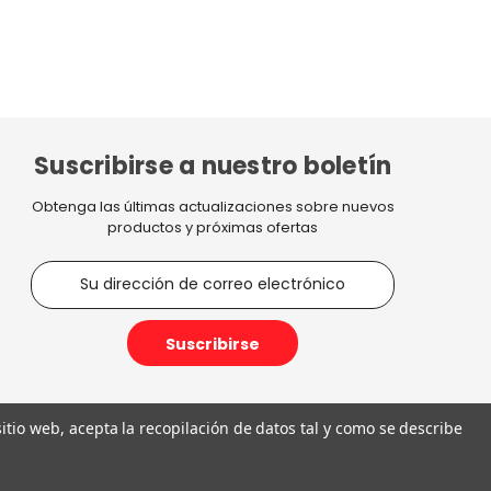
Suscribirse a nuestro boletín
Obtenga las últimas actualizaciones sobre nuevos
productos y próximas ofertas
D
i
r
e
c
c
i
 sitio web, acepta la recopilación de datos tal y como se describe
ó
n
€5,20
d