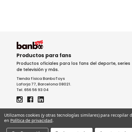
Productos para fans
Productos oficiales para los fans del deporte, series
de televisión y más.
Tienda física BanboToys
Laforja 77, Barcelona 08021.
Tel. 656 56 93 04
Utilizamos cookies (y otras tecnologías similares) para recopilar
en
Política de privacidad
.
Araujo | FCB MINIX | 7 cm