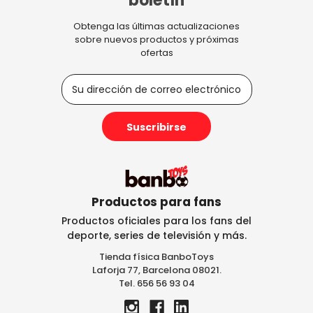
boletín
Obtenga las últimas actualizaciones
sobre nuevos productos y próximas
ofertas
D
i
r
e
c
c
i
ó
n
Productos para fans
d
Productos oficiales para los fans del
e
deporte, series de televisión y más.
c
Tienda física BanboToys
o
Laforja 77, Barcelona 08021.
r
Tel. 656 56 93 04
r
e