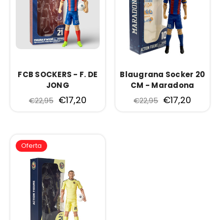
FCB SOCKERS - F. DE
Blaugrana Socker 20
JONG
CM - Maradona
€17,20
€17,20
€22,95
€22,95
Oferta