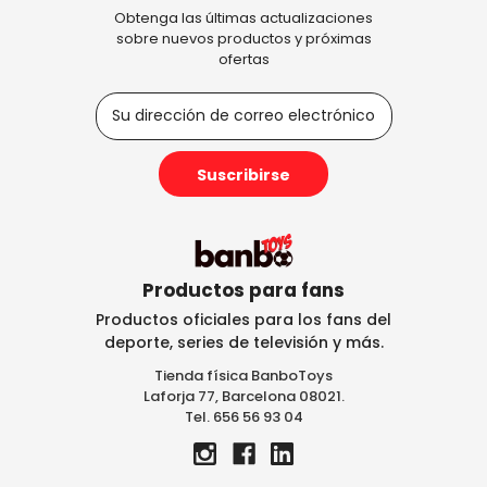
Obtenga las últimas actualizaciones
sobre nuevos productos y próximas
ofertas
D
i
r
e
c
c
i
ó
n
Productos para fans
d
Productos oficiales para los fans del
e
deporte, series de televisión y más.
c
Tienda física BanboToys
o
Laforja 77, Barcelona 08021.
r
Tel. 656 56 93 04
r
e
o