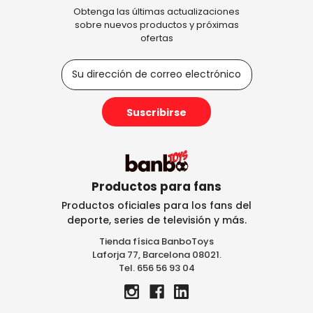
Obtenga las últimas actualizaciones
sobre nuevos productos y próximas
ofertas
D
i
r
e
c
c
i
ó
n
Productos para fans
d
Productos oficiales para los fans del
e
deporte, series de televisión y más.
c
Tienda física BanboToys
o
Laforja 77, Barcelona 08021.
r
Tel. 656 56 93 04
r
e
o