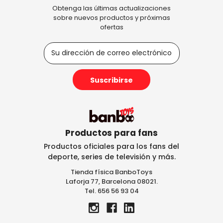
Obtenga las últimas actualizaciones
sobre nuevos productos y próximas
ofertas
D
i
r
e
c
c
i
ó
n
Productos para fans
d
Productos oficiales para los fans del
e
deporte, series de televisión y más.
c
Tienda física BanboToys
o
Laforja 77, Barcelona 08021.
r
Tel. 656 56 93 04
r
e
o