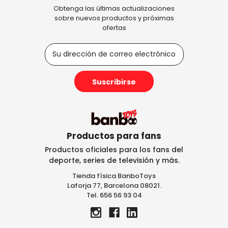
Obtenga las últimas actualizaciones
sobre nuevos productos y próximas
ofertas
D
i
r
e
c
c
i
ó
n
Productos para fans
d
Productos oficiales para los fans del
e
deporte, series de televisión y más.
c
Tienda física BanboToys
o
Laforja 77, Barcelona 08021.
r
Tel. 656 56 93 04
r
e
o