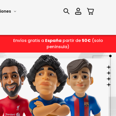
iones
Envíos gratis a
España
partir de
50€
(solo
península)